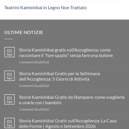
Teatrini Kamishibai in Legno Non Trattato
ULTIME NOTIZIE
Storia Kamishibai gratis sull’Accoglienza: come
01
Ago
raccontare il “fare spazio” senza fare una lezione
su
Commenti disabilitati
Storia
Kamishibai
Storia Kamishibai Gratis per la Settimana
01
gratis
Ago
dell’Accoglienza: 5 Giorni di Attività
sull’Accoglienza:
su
Commenti disabilitati
come
Storia
raccontare
Kamishibai
Storie Kamishibai Gratis da Stampare: come sceglierle
il
01
Gratis
“fare
Ago
e usarle con i bambini
per
spazio”
su
Commenti disabilitati
la
senza
Storie
Settimana
fare
Kamishibai
Storia Kamishibai Gratis sull’Accoglienza: La Casa
dell’Accoglienza:
01
una
Gratis
5
Ago
delle Forme | Agosto e Settembre 2026
lezione
da