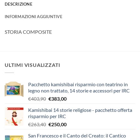
DESCRIZIONE
INFORMAZIONI AGGIUNTIVE
STORIA COMPOSITE
ULTIMI VISUALIZZATI
Pacchetto kamishibai risparmio con teatrino in
legno non trattato, 14 storie e accessori per IRC
Il
Il
€
403,90
€
383,00
prezzo
prezzo
Kamishibai 14 storie religiose - pacchetto offerta
originale
attuale
risparmio per IRC
era:
è:
Il
Il
€
263,40
€
250,00
€403,90.
€383,00.
prezzo
prezzo
San Francesco e il Canto del Creato: il Cantico
originale
attuale