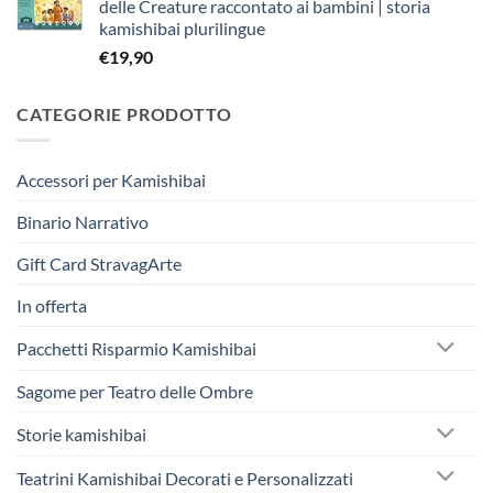
delle Creature raccontato ai bambini | storia
era:
è:
kamishibai plurilingue
€263,40.
€250,00.
€
19,90
CATEGORIE PRODOTTO
Accessori per Kamishibai
Binario Narrativo
Gift Card StravagArte
In offerta
Pacchetti Risparmio Kamishibai
Sagome per Teatro delle Ombre
Storie kamishibai
Teatrini Kamishibai Decorati e Personalizzati