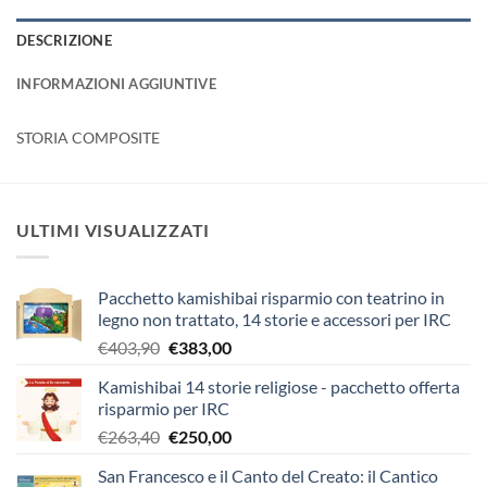
DESCRIZIONE
INFORMAZIONI AGGIUNTIVE
STORIA COMPOSITE
ULTIMI VISUALIZZATI
Pacchetto kamishibai risparmio con teatrino in
legno non trattato, 14 storie e accessori per IRC
Il
Il
€
403,90
€
383,00
prezzo
prezzo
Kamishibai 14 storie religiose - pacchetto offerta
originale
attuale
risparmio per IRC
era:
è:
Il
Il
€
263,40
€
250,00
€403,90.
€383,00.
prezzo
prezzo
San Francesco e il Canto del Creato: il Cantico
originale
attuale