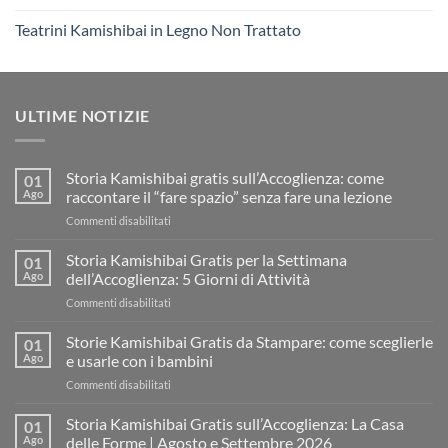
Teatrini Kamishibai in Legno Non Trattato
ULTIME NOTIZIE
Storia Kamishibai gratis sull’Accoglienza: come
01
Ago
raccontare il “fare spazio” senza fare una lezione
su
Commenti disabilitati
Storia
Kamishibai
Storia Kamishibai Gratis per la Settimana
01
gratis
Ago
dell’Accoglienza: 5 Giorni di Attività
sull’Accoglienza:
su
Commenti disabilitati
come
Storia
raccontare
Kamishibai
Storie Kamishibai Gratis da Stampare: come sceglierle
il
01
Gratis
“fare
Ago
e usarle con i bambini
per
spazio”
su
Commenti disabilitati
la
senza
Storie
Settimana
fare
Kamishibai
Storia Kamishibai Gratis sull’Accoglienza: La Casa
dell’Accoglienza:
01
una
Gratis
5
Ago
delle Forme | Agosto e Settembre 2026
lezione