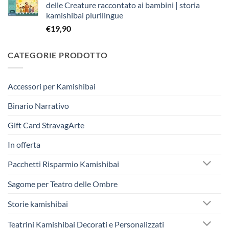
delle Creature raccontato ai bambini | storia
era:
è:
kamishibai plurilingue
€263,40.
€250,00.
€
19,90
CATEGORIE PRODOTTO
Accessori per Kamishibai
Binario Narrativo
Gift Card StravagArte
In offerta
Pacchetti Risparmio Kamishibai
Sagome per Teatro delle Ombre
Storie kamishibai
Teatrini Kamishibai Decorati e Personalizzati