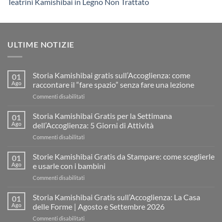
Teatrini Kamishibai in Legno Non Trattato
ULTIME NOTIZIE
Storia Kamishibai gratis sull’Accoglienza: come
01
Ago
raccontare il “fare spazio” senza fare una lezione
su
Commenti disabilitati
Storia
Kamishibai
Storia Kamishibai Gratis per la Settimana
01
gratis
Ago
dell’Accoglienza: 5 Giorni di Attività
sull’Accoglienza:
su
Commenti disabilitati
come
Storia
raccontare
Kamishibai
Storie Kamishibai Gratis da Stampare: come sceglierle
il
01
Gratis
“fare
Ago
e usarle con i bambini
per
spazio”
su
Commenti disabilitati
la
senza
Storie
Settimana
fare
Kamishibai
Storia Kamishibai Gratis sull’Accoglienza: La Casa
dell’Accoglienza:
01
una
Gratis
5
Ago
delle Forme | Agosto e Settembre 2026
lezione
da
Giorni
su
Commenti disabilitati
Stampare:
di