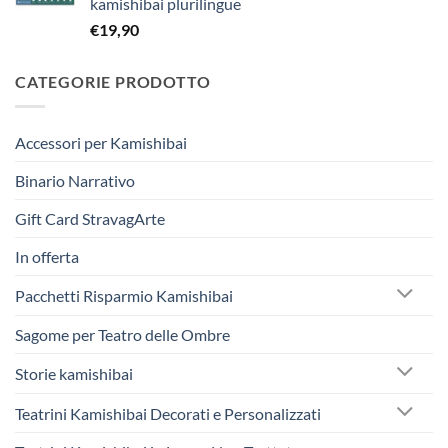
kamishibai plurilingue
€263,40.
€250,00.
€
19,90
CATEGORIE PRODOTTO
Accessori per Kamishibai
Binario Narrativo
Gift Card StravagArte
In offerta
Pacchetti Risparmio Kamishibai
Sagome per Teatro delle Ombre
Storie kamishibai
Teatrini Kamishibai Decorati e Personalizzati