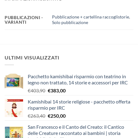
Pubblicazione + cartellina raccoglistorie
,
PUBBLICAZIONI -
VARIANTI
Solo pubblicazione
ULTIMI VISUALIZZATI
Pacchetto kamishibai risparmio con teatrino in
legno non trattato, 14 storie e accessori per IRC
Il
Il
€
403,90
€
383,00
prezzo
prezzo
Kamishibai 14 storie religiose - pacchetto offerta
originale
attuale
risparmio per IRC
era:
è:
Il
Il
€
263,40
€
250,00
€403,90.
€383,00.
prezzo
prezzo
San Francesco e il Canto del Creato: il Cantico
originale
attuale
delle Creature raccontato ai bambini | storia
era:
è: