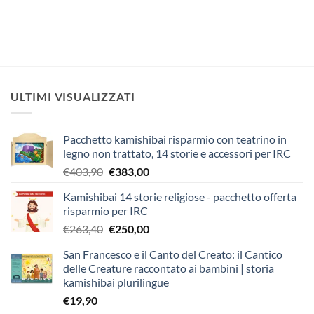
ULTIMI VISUALIZZATI
Pacchetto kamishibai risparmio con teatrino in
legno non trattato, 14 storie e accessori per IRC
Il
Il
€
403,90
€
383,00
prezzo
prezzo
Kamishibai 14 storie religiose - pacchetto offerta
originale
attuale
risparmio per IRC
era:
è:
Il
Il
€
263,40
€
250,00
€403,90.
€383,00.
prezzo
prezzo
San Francesco e il Canto del Creato: il Cantico
originale
attuale
delle Creature raccontato ai bambini | storia
era:
è:
kamishibai plurilingue
€263,40.
€250,00.
€
19,90