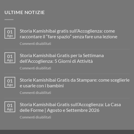
ULTIME NOTIZIE
Storia Kamishibai gratis sull’Accoglienza: come
01
Ago
raccontare il “fare spazio” senza fare una lezione
su
Commenti disabilitati
Storia
Kamishibai
Storia Kamishibai Gratis per la Settimana
01
gratis
Ago
dell’Accoglienza: 5 Giorni di Attività
sull’Accoglienza:
su
Commenti disabilitati
come
Storia
raccontare
Kamishibai
Storie Kamishibai Gratis da Stampare: come sceglierle
il
01
Gratis
“fare
Ago
e usarle con i bambini
per
spazio”
su
Commenti disabilitati
la
senza
Storie
Settimana
fare
Kamishibai
Storia Kamishibai Gratis sull’Accoglienza: La Casa
dell’Accoglienza:
01
una
Gratis
5
Ago
delle Forme | Agosto e Settembre 2026
lezione
da
Giorni
su
Commenti disabilitati
Stampare:
di
Storia
come
Attività
Kamishibai
sceglierle
Gratis
e