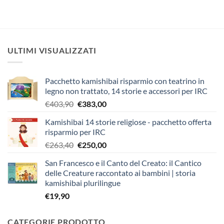
ULTIMI VISUALIZZATI
Pacchetto kamishibai risparmio con teatrino in
legno non trattato, 14 storie e accessori per IRC
Il
Il
€
403,90
€
383,00
prezzo
prezzo
Kamishibai 14 storie religiose - pacchetto offerta
originale
attuale
risparmio per IRC
era:
è:
Il
Il
€
263,40
€
250,00
€403,90.
€383,00.
prezzo
prezzo
San Francesco e il Canto del Creato: il Cantico
originale
attuale
delle Creature raccontato ai bambini | storia
era:
è:
kamishibai plurilingue
€263,40.
€250,00.
€
19,90
CATEGORIE PRODOTTO