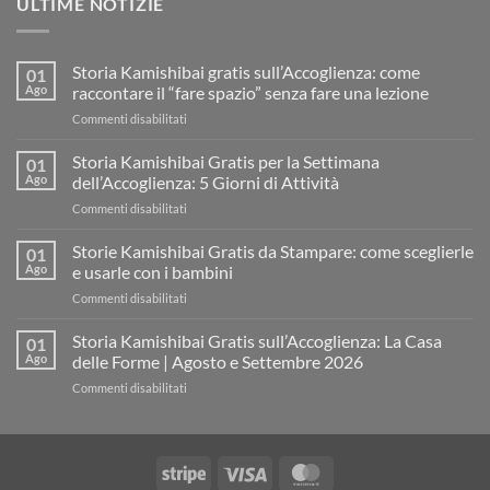
ULTIME NOTIZIE
Storia Kamishibai gratis sull’Accoglienza: come
01
Ago
raccontare il “fare spazio” senza fare una lezione
su
Commenti disabilitati
Storia
Kamishibai
Storia Kamishibai Gratis per la Settimana
01
gratis
Ago
dell’Accoglienza: 5 Giorni di Attività
sull’Accoglienza:
su
Commenti disabilitati
come
Storia
raccontare
Kamishibai
Storie Kamishibai Gratis da Stampare: come sceglierle
il
01
Gratis
“fare
Ago
e usarle con i bambini
per
spazio”
su
Commenti disabilitati
la
senza
Storie
Settimana
fare
Kamishibai
Storia Kamishibai Gratis sull’Accoglienza: La Casa
dell’Accoglienza:
01
una
Gratis
5
Ago
delle Forme | Agosto e Settembre 2026
lezione
da
Giorni
su
Commenti disabilitati
Stampare:
di
Storia
come
Attività
Kamishibai
sceglierle
Gratis
e
sull’Accoglienza:
usarle
Stripe
Visa
MasterCard
La
con