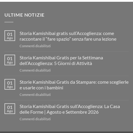
ULTIME NOTIZIE
Storia Kamishibai gratis sull’Accoglienza: come
01
Ago
raccontare il “fare spazio” senza fare una lezione
su
Commenti disabilitati
Storia
Kamishibai
Storia Kamishibai Gratis per la Settimana
01
gratis
Ago
dell’Accoglienza: 5 Giorni di Attività
sull’Accoglienza:
su
Commenti disabilitati
come
Storia
raccontare
Kamishibai
Storie Kamishibai Gratis da Stampare: come sceglierle
il
01
Gratis
“fare
Ago
e usarle con i bambini
per
spazio”
su
Commenti disabilitati
la
senza
Storie
Settimana
fare
Kamishibai
Storia Kamishibai Gratis sull’Accoglienza: La Casa
dell’Accoglienza:
01
una
Gratis
5
Ago
delle Forme | Agosto e Settembre 2026
lezione
da
Giorni
su
Commenti disabilitati
Stampare:
di
Storia
come
Attività
Kamishibai
sceglierle