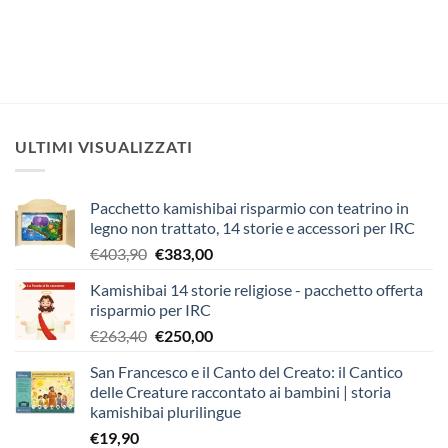
ULTIMI VISUALIZZATI
Pacchetto kamishibai risparmio con teatrino in
legno non trattato, 14 storie e accessori per IRC
Il
Il
€
403,90
€
383,00
prezzo
prezzo
Kamishibai 14 storie religiose - pacchetto offerta
originale
attuale
risparmio per IRC
era:
è:
Il
Il
€
263,40
€
250,00
€403,90.
€383,00.
prezzo
prezzo
San Francesco e il Canto del Creato: il Cantico
originale
attuale
delle Creature raccontato ai bambini | storia
era:
è:
kamishibai plurilingue
€263,40.
€250,00.
€
19,90