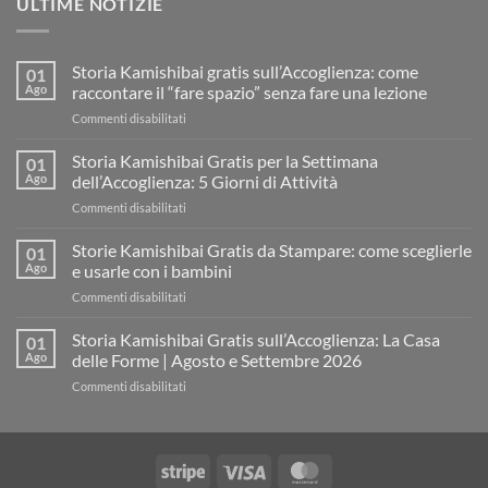
ULTIME NOTIZIE
Storia Kamishibai gratis sull’Accoglienza: come
01
Ago
raccontare il “fare spazio” senza fare una lezione
su
Commenti disabilitati
Storia
Kamishibai
Storia Kamishibai Gratis per la Settimana
01
gratis
Ago
dell’Accoglienza: 5 Giorni di Attività
sull’Accoglienza:
su
Commenti disabilitati
come
Storia
raccontare
Kamishibai
Storie Kamishibai Gratis da Stampare: come sceglierle
il
01
Gratis
“fare
Ago
e usarle con i bambini
per
spazio”
su
Commenti disabilitati
la
senza
Storie
Settimana
fare
Kamishibai
Storia Kamishibai Gratis sull’Accoglienza: La Casa
dell’Accoglienza:
01
una
Gratis
5
Ago
delle Forme | Agosto e Settembre 2026
lezione
da
Giorni
su
Commenti disabilitati
Stampare:
di
Storia
come
Attività
Kamishibai
sceglierle
Gratis
e
sull’Accoglienza:
usarle
Stripe
Visa
MasterCard
La
con