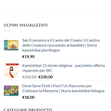
ULTIMI VISUALIZZATI
San Francesco e il Canto del Creato: il Cantico
delle Creature raccontato ai bambini | storia
kamishibai plurilingue
€
19,90
Kamishibai 13 storie religiose - pacchetto offerta
risparmio per IRC
Il
Il
€
242,50
€
230,00
prezzo
prezzo
Dove Sono Finiti i Fiori? Un Racconto per
originale
attuale
Coltivare la Memoria | Storia kamishibai bilingue
era:
è:
€
18,00
€242,50.
€230,00.
CATEGORIE PRODOTTO