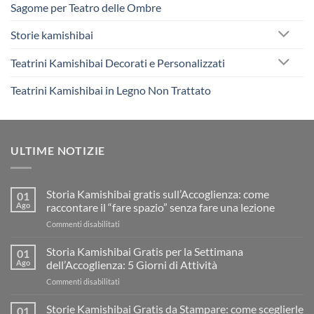
Sagome per Teatro delle Ombre
Storie kamishibai
Teatrini Kamishibai Decorati e Personalizzati
Teatrini Kamishibai in Legno Non Trattato
ULTIME NOTIZIE
Storia Kamishibai gratis sull’Accoglienza: come
01
Ago
raccontare il “fare spazio” senza fare una lezione
su
Commenti disabilitati
Storia
Kamishibai
Storia Kamishibai Gratis per la Settimana
01
gratis
Ago
dell’Accoglienza: 5 Giorni di Attività
sull’Accoglienza:
su
Commenti disabilitati
come
Storia
raccontare
Kamishibai
Storie Kamishibai Gratis da Stampare: come sceglierle
il
01