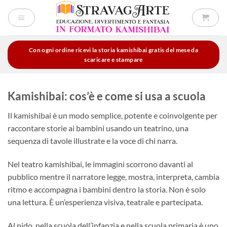
Salta
ai
contenuti
Con ogni ordine ricevi la storia kamishibai gratis del mese da
scaricare e stampare
Kamishibai: cos’è e come si usa a scuola
Il kamishibai è un modo semplice, potente e coinvolgente per
raccontare storie ai bambini usando un teatrino, una
sequenza di tavole illustrate e la voce di chi narra.
Nel teatro kamishibai, le immagini scorrono davanti al
pubblico mentre il narratore legge, mostra, interpreta, cambia
ritmo e accompagna i bambini dentro la storia. Non è solo
una lettura. È un’esperienza visiva, teatrale e partecipata.
Al nido, nella scuola dell’infanzia e nella scuola primaria è uno