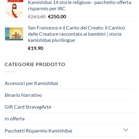
Kamishibai 14 storie religiose - pacchetto offerta
originale
attuale
risparmio per IRC
era:
è:
Il
Il
€
263,40
€
250,00
€403,90.
€383,00.
prezzo
prezzo
San Francesco e il Canto del Creato: il Cantico
originale
attuale
delle Creature raccontato ai bambini | storia
era:
è:
kamishibai plurilingue
€263,40.
€250,00.
€
19,90
CATEGORIE PRODOTTO
Accessori per Kamishibai
Binario Narrativo
Gift Card StravagArte
In offerta
Pacchetti Risparmio Kamishibai