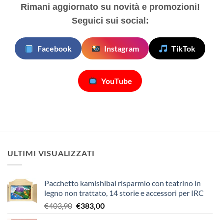
Rimani aggiornato su novità e promozioni!
Seguici sui social:
Facebook
Instagram
TikTok
YouTube
ULTIMI VISUALIZZATI
Pacchetto kamishibai risparmio con teatrino in
legno non trattato, 14 storie e accessori per IRC
Il
Il
€
403,90
€
383,00
prezzo
prezzo