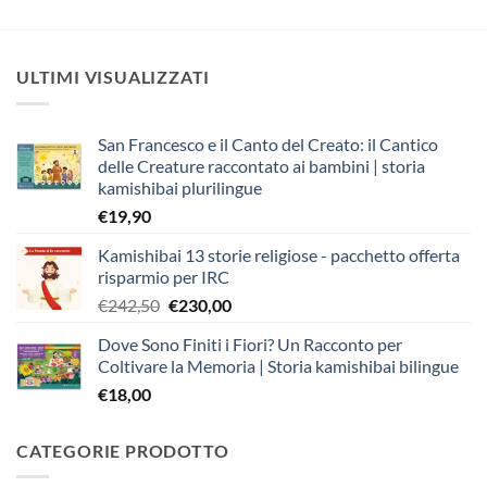
ULTIMI VISUALIZZATI
San Francesco e il Canto del Creato: il Cantico
delle Creature raccontato ai bambini | storia
kamishibai plurilingue
€
19,90
Kamishibai 13 storie religiose - pacchetto offerta
risparmio per IRC
Il
Il
€
242,50
€
230,00
prezzo
prezzo
Dove Sono Finiti i Fiori? Un Racconto per
originale
attuale
Coltivare la Memoria | Storia kamishibai bilingue
era:
è:
€
18,00
€242,50.
€230,00.
CATEGORIE PRODOTTO