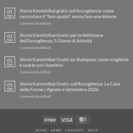
Storia Kamishibai gratis sull’Accoglienza: come
01
Ago
raccontare il “fare spazio” senza fare una lezione
su
Commenti disabilitati
Storia
Kamishibai
Storia Kamishibai Gratis per la Settimana
01
gratis
Ago
dell’Accoglienza: 5 Giorni di Attività
sull’Accoglienza:
su
Commenti disabilitati
come
Storia
raccontare
Kamishibai
Storie Kamishibai Gratis da Stampare: come sceglierle
il
01
Gratis
“fare
Ago
e usarle con i bambini
per
spazio”
su
Commenti disabilitati
la
senza
Storie
Settimana
fare
Kamishibai
Storia Kamishibai Gratis sull’Accoglienza: La Casa
dell’Accoglienza:
01
una
Gratis
5
Ago
delle Forme | Agosto e Settembre 2026
lezione
da
Giorni
su
Commenti disabilitati
Stampare:
di
Storia
come
Attività
Kamishibai
sceglierle
Gratis
e
sull’Accoglienza:
usarle
Stripe
Visa
MasterCard
La
con
Casa
i
HOME
NEWS
CONTATTI
SHOP
delle
bambini